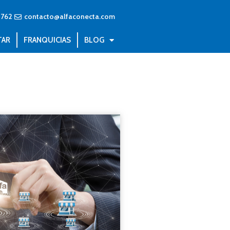
8762
contacto@alfaconecta.com
TAR
FRANQUICIAS
BLOG