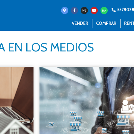
557803
VENDER
COMPRAR
REN
A EN LOS MEDIOS