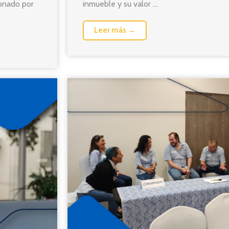
ionado por
inmueble y su valor ...
Leer más →