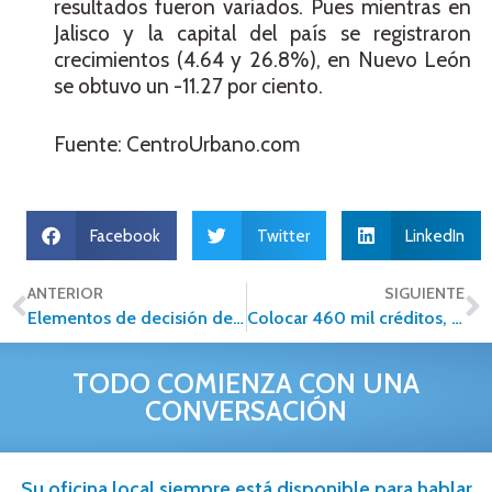
resultados fueron variados. Pues mientras en
Jalisco y la capital del país se registraron
crecimientos (4.64 y 26.8%), en Nuevo León
se obtuvo un -11.27 por ciento.
Fuente: CentroUrbano.com
Facebook
Twitter
LinkedIn
ANTERIOR
SIGUIENTE
Elementos de decisión de grandes usuarios de oficinas
Colocar 460 mil créditos, meta del Infonavit para este año
TODO COMIENZA CON UNA
CONVERSACIÓN
Su oficina local siempre está disponible para hablar