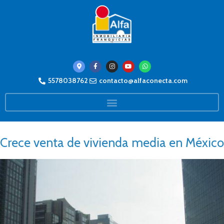
5578038762
contacto@alfaconecta.com
Crece venta de vivienda media en México