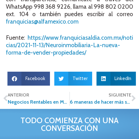
WhatsApp 998 368 9226, llama al 998 802 0200
ext. 104 o también puedes escribir al correo
franquicias@alfamexico.com
Fuente:
https://www.franquiciasaldia.com.mx/noti
cias/2021-11-13/Neuroinmobiliaria-La-nueva-
forma-de-vender-propiedades/
Facebook
Twitter
LinkedIn
ANTERIOR
SIGUIENTE
Negocios Rentables en México en los que debes emprender
6 maneras de hacer más sostenible nuestro hogar.
TODO COMIENZA CON UNA
CONVERSACIÓN